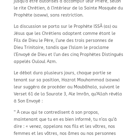
jusqu’à être autorisés à accomplir leur Prière, selon
le rite Chrétien, à l’intérieur de la Sainte Mosquée du
Prophète (saww), sans restriction.
La discussion se porta sur le Prophète ISSÂ (as) ou
Jésus que les Chrétiens adoptent comme étant le
Fils de Dieu le Père, l’une des trois personnes de
Dieu Trinitaire, tandis que l’Islam le proclame
l’Envoyé de Dieu et l’un des cinq Prophètes Distingués
appelés Ouloul Azm.
Le débat dura plusieurs jours, chaque partie se
tenant sur sa position, Hazrat Mouhammad (saww)
leur suggéra de procéder au Moubâhala, suivant le
Verset 61 de la Sourate 3, Ale Imrân, qu’Allah révéla
à Son Envoyé :
’’ À ceux qui te contredisent à son propos,
maintenant que tu en es bien informé, tu n’as qu’à
dire : « venez, appelons nos fils et les vôtres, nos
femmes et les vôtres, nos âmes ou nos personnes