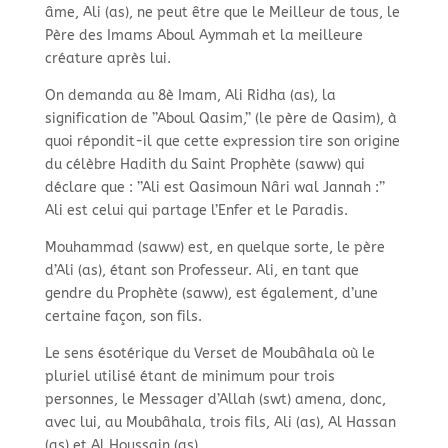
âme, Ali (as), ne peut être que le Meilleur de tous, le
Père des Imams Aboul Aymmah et la meilleure
créature après lui.
On demanda au 8è Imam, Ali Ridha (as), la
signification de ’’Aboul Qasim,’’ (le père de Qasim), à
quoi répondit-il que cette expression tire son origine
du célèbre Hadith du Saint Prophète (saww) qui
déclare que : ’’Ali est Qasimoun Nâri wal Jannah :’’
Ali est celui qui partage l’Enfer et le Paradis.
Mouhammad (saww) est, en quelque sorte, le père
d’Ali (as), étant son Professeur. Ali, en tant que
gendre du Prophète (saww), est également, d’une
certaine façon, son fils.
Le sens ésotérique du Verset de Moubâhala où le
pluriel utilisé étant de minimum pour trois
personnes, le Messager d’Allah (swt) amena, donc,
avec lui, au Moubâhala, trois fils, Ali (as), Al Hassan
(as) et Al Houssain (as).