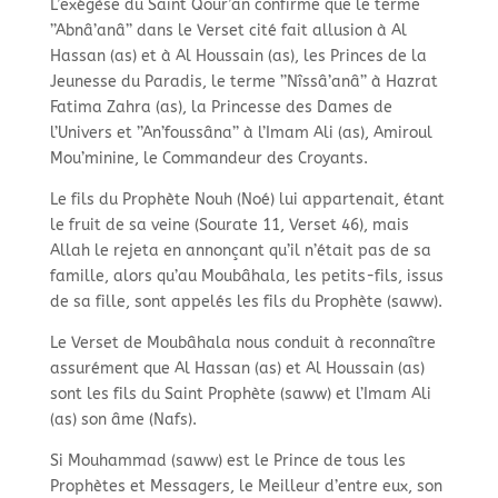
L’exégèse du Saint Qour’an confirme que le terme
’’Abnâ’anâ’’ dans le Verset cité fait allusion à Al
Hassan (as) et à Al Houssain (as), les Princes de la
Jeunesse du Paradis, le terme ’’Nîssâ’anâ’’ à Hazrat
Fatima Zahra (as), la Princesse des Dames de
l’Univers et ’’An’foussâna’’ à l’Imam Ali (as), Amiroul
Mou’minine, le Commandeur des Croyants.
Le fils du Prophète Nouh (Noé) lui appartenait, étant
le fruit de sa veine (Sourate 11, Verset 46), mais
Allah le rejeta en annonçant qu’il n’était pas de sa
famille, alors qu’au Moubâhala, les petits-fils, issus
de sa fille, sont appelés les fils du Prophète (saww).
Le Verset de Moubâhala nous conduit à reconnaître
assurément que Al Hassan (as) et Al Houssain (as)
sont les fils du Saint Prophète (saww) et l’Imam Ali
(as) son âme (Nafs).
Si Mouhammad (saww) est le Prince de tous les
Prophètes et Messagers, le Meilleur d’entre eux, son