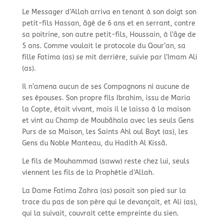
Le Messager d’Allah arriva en tenant à son doigt son
petit-fils Hassan, âgé de 6 ans et en serrant, contre
sa poitrine, son autre petit-fils, Houssain, à l’âge de
5 ans. Comme voulait le protocole du Qour’an, sa
fille Fatima (as) se mit derrière, suivie par l’Imam Ali
(as).
Il n’amena aucun de ses Compagnons ni aucune de
ses épouses. Son propre fils Ibrahim, issu de Maria
la Copte, était vivant, mais il le laissa à la maison
et vint au Champ de Moubâhala avec les seuls Gens
Purs de sa Maison, les Saints Ahl oul Bayt (as), les
Gens du Noble Manteau, du Hadith Al Kissâ.
Le fils de Mouhammad (saww) reste chez lui, seuls
viennent les fils de la Prophétie d’Allah.
La Dame Fatima Zahra (as) posait son pied sur la
trace du pas de son père qui le devançait, et Ali (as),
qui la suivait, couvrait cette empreinte du sien.