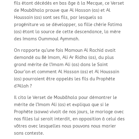
fils étant décédés en bas âge à la Mecque, ce Verset
de Moubâhala prouve que Al Hassan (as) et Al
Houssain (as) sont ses fils, par lesquels sa
progéniture va se développer, sa fille chérie Fatima
(as) étant la source de cette descendance, la mère
des Imams Oummoul Aymmah.
On rapporte qu’une fois Mamoun Al Rachid avait
demandé au 8è Imam, Ali Ar Ridha (as), du plus
grand mérite de l’Imam Ali (as) dans le Saint
Qour’an et comment Al Hassan (as) et Al Houssain
(as) pourraient être appelés les fils du Prophète
d’Allah ?
Il cita le Verset de Moubâhala pour démontrer le
mérite de l’Imam Ali (as) et expliqua que si le
Prophète (saww) vivait de nos jours, le mariage avec
nos filles lui serait interdit, en opposition à celui des
vôtres avec lesquelles nous pouvons nous marier
sans conteste.