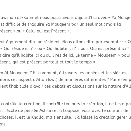
a Jawshan al-Kabir et nous poursuivons aujourd’hui avec « Ya Mouq
est difficile de traduire Ya Mouqeem par un seul mot ; mais la
sent » ou « Celui qui est Présent ».
ut également dire un résident. Nous allons dire par exemple : « Q
ui réside ici ? » ou « Qui habite ici ? » ou « Qui est présent ici ? 
 dire qu’Il habite ici ou qu’Il réside ici. Le terme « Mouqeem » pour
résent, qui est présent partout et tout le temps ».
m Al Mouqeem ? Et comment, à travers les années et les siècles,
mpris cet aspect d’Allah (swt) de manières différentes ? Par exemp
ent l’habitude d’avoir ces débats et discussions sur la nature d’Al
 contrôle la création, Il contrôle toujours la création, Il ne les a p
’est l’école de pensée Ash’ari et à l’opposé, vous avez le courant de
hoses, Il est le Khaliq, mais ensuite, Il a laissé la création gérer l
ens.