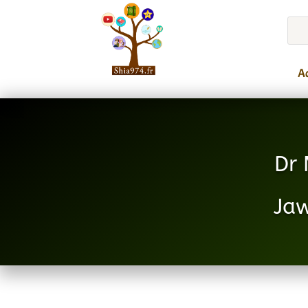
Ac
Dr 
Jaw