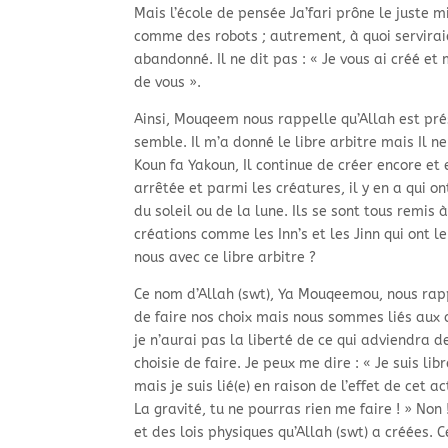
Mais l’école de pensée Ja’fari prône le juste 
comme des robots ; autrement, à quoi serviraien
abandonné. Il ne dit pas : « Je vous ai créé e
de vous ».
Ainsi, Mouqeem nous rappelle qu’Allah est prés
semble. Il m’a donné le libre arbitre mais Il ne
Koun fa Yakoun, Il continue de créer encore et 
arrêtée et parmi les créatures, il y en a qui o
du soleil ou de la lune. Ils se sont tous remis à
créations comme les Inn’s et les Jinn qui ont le
nous avec ce libre arbitre ?
Ce nom d’Allah (swt), Ya Mouqeemou, nous rap
de faire nos choix mais nous sommes liés aux c
je n’aurai pas la liberté de ce qui adviendra d
choisie de faire. Je peux me dire : « Je suis 
mais je suis lié(e) en raison de l’effet de cet ac
La gravité, tu ne pourras rien me faire ! » Non !
et des lois physiques qu’Allah (swt) a créées. C