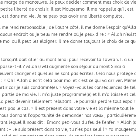
é une marge de manœuvre. Je peux décider comment mes choix de vi
etite liberté de choisir, Il est Mouqeemo. Il me rappelle qu’Il est
’Il est dans ma vie. Je ne peux pas avoir une liberté complète.
il me rend responsable ; de l’autre côté, il me donne l’espoir qu’All
a aucun endroit où je peux me rendre où je peux dire : « Allah n’exis
e moi ou Il peut les éloigner. Il me donne toujours le choix de ce qu
orsqu’il doit aller au mont Sinaï pour recevoir la Tawrah. Il a un
 passe-t-il ? Allah (swt) augmente son séjour au mont Sinaï à
euvent changer et qu’elles ne sont pas écrites. Cela nous protège 
: « Oh ! Allah a écrit cela pour moi et c’est ce qui va arriver. Même
ortir car je suis condamné(e). » Voyez-vous les conséquences de tel
s partie de ma vie. Il m’a juste programmé(e) et Il m’a laissé et ce
la peut devenir tellement rebutant. Je pourrais perdre tout espoir
’est pas le cas. » Il est présent dans votre vie et la mienne tout le
 nous donnant l’opportunité de demander nos vœux ; particulièrem
nt lequel Il nous dit : Émancipez-vous du feu de l’enfer. » Allah (
 : « Je suis présent dans ta vie, tu n’es pas seul ! » Ya mouqeem