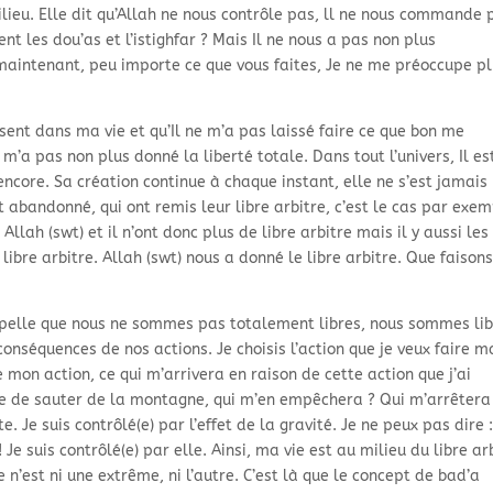
milieu. Elle dit qu’Allah ne nous contrôle pas, ll ne nous commande 
t les dou’as et l’istighfar ? Mais Il ne nous a pas non plus
t maintenant, peu importe ce que vous faites, Je ne me préoccupe p
ent dans ma vie et qu’Il ne m’a pas laissé faire ce que bon me
 m’a pas non plus donné la liberté totale. Dans tout l’univers, Il es
encore. Sa création continue à chaque instant, elle ne s’est jamais
nt abandonné, qui ont remis leur libre arbitre, c’est le cas par exe
 Allah (swt) et il n’ont donc plus de libre arbitre mais il y aussi les
 libre arbitre. Allah (swt) nous a donné le libre arbitre. Que faison
pelle que nous ne sommes pas totalement libres, nous sommes li
onséquences de nos actions. Je choisis l’action que je veux faire m
e mon action, ce qui m’arrivera en raison de cette action que j’ai
libre de sauter de la montagne, qui m’en empêchera ? Qui m’arrêtera
te. Je suis contrôlé(e) par l’effet de la gravité. Je ne peux pas dire :
 Je suis contrôlé(e) par elle. Ainsi, ma vie est au milieu du libre ar
e n’est ni une extrême, ni l’autre. C’est là que le concept de bad’a