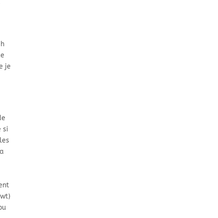
e
ah
te
e je
de
 si
les
la
ent
swt)
ou