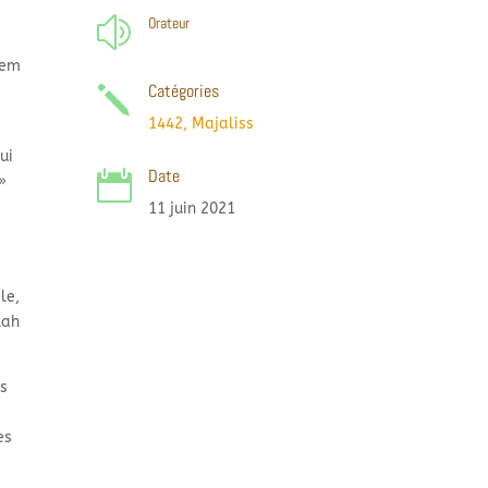
Orateur
z
eem
Catégories
j
1442
,
Majaliss
ui
Date

»
11 juin 2021
le,
lah
as
es