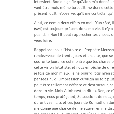
intervient. Bad’a signifie qu’Allah m’a donn
vont être mais même lorsqu’Il me donne cette p
présent, qu’Il m’observe, qu’Il me contrôle, qu
Ainsi, ce nom a deux effets en moi. D’un côté, 
(swt) est toujours présent dans ma vie. Il n’y 
pas ici. » Non ! Il peut rapprocher les choses d
veux faire.
Rappelons-nous l’histoire du Prophète Moussa l
rendez-vous de trente jours et ensuite, que se
quarante jours, ce qui montre que les choses p
cette vision fataliste, et nous empêche de dire 
je fais de mon mieux, je ne pourrai pas m’en s
pensées ? J’ai l’impression qu’Allah ne fait plu
peut être tellement néfaste et destructeur, ce
dans la vie. Mais Allah (swt) a dit : « Non, ce n
temps, nous protégeant, Se souciant de nous,
durant ces nuits et ces jours de Ramadhan dura
me donne une chance de me sauver en me disant