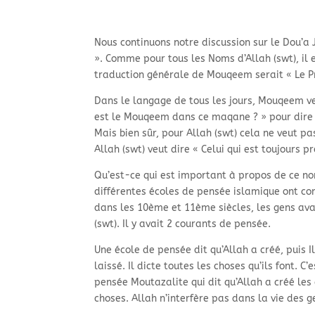
Nous continuons notre discussion sur le Dou’
». Comme pour tous les Noms d’Allah (swt), il 
traduction générale de Mouqeem serait « Le Pré
Dans le langage de tous les jours, Mouqeem ve
est le Mouqeem dans ce maqane ? » pour dire « Q
Mais bien sûr, pour Allah (swt) cela ne veut pas
Allah (swt) veut dire « Celui qui est toujours p
Qu’est-ce qui est important à propos de ce no
différentes écoles de pensée islamique ont co
dans les 10ème et 11ème siècles, les gens avai
(swt). Il y avait 2 courants de pensée.
Une école de pensée dit qu’Allah a créé, puis Il
laissé. Il dicte toutes les choses qu’ils font. C
pensée Moutazalite qui dit qu’Allah a créé les c
choses. Allah n’interfère pas dans la vie des g