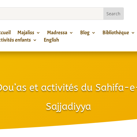
cueil
Majaliss
Madressa
Blog
Bibliothèque
tivités enfants
English
Dou’as et activités du Sahifa-e
Sajjadiyya