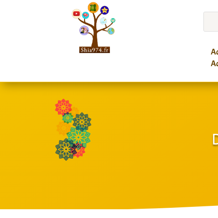
Ac
Ac