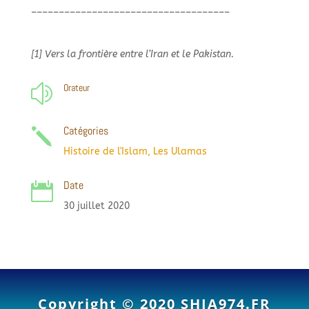
–
–
–
–
–
–
–
–
–
–
–
–
–
–
–
–
–
–
–
–
–
–
–
–
–
–
–
–
–
–
–
–
–
–
–
–
[1] Vers la frontière entre l’Iran et le Pakistan.
Orateur
z
Catégories
j
Histoire de l'Islam
,
Les Ulamas
Date

30 juillet 2020
Copyright © 2020
SHIA974.FR