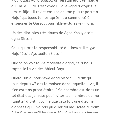
Mouhaddis Agha Bouzourgh Tehrani était le maître
du Ilm-
e-
Rijal. C’est avec lui que Agha a appris le
Ilm-
e-
Rijal. Il revint ensuite en Iran puis repartit à
Najaf quelques temps après. Il a commencé à
enseigner le Oussoul puis fikh-
e-
darss-
e-
kharij.
Un des disciples très doués de Agha Khouy était
agha Sistani.
Celui qui prit la responsabilité du Hawza-
ilmiyya
Najaf était Ayatoullah Sistani.
Quand on voit la vie modeste d’agha, cela nous
rappelle la vie des Ahloul Bayt.
Quelqu’un a interviewé Agha Sistani. Il a dit qu’il
loue depuis 47 ans la maison dans laquelle il vit, il
n’en est pas propriétaire. “Ma chambre est dans un
tel état que je n’ose pas inviter les membres de ma
famille” dit-
il. Il confie que cela fait une dizaine
d’années qu’il n’a pas pu aller au mausolée d’Imam