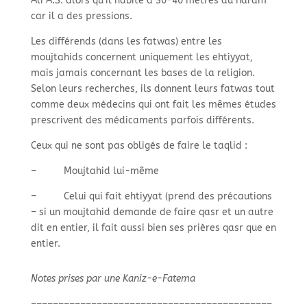
Ali A.S. alors qu’il habite à 30-
40 mètres du haram
car il a des pressions.
Les différends (dans les fatwas) entre les
moujtahids concernent uniquement les ehtiyyat,
mais jamais concernant les bases de la religion.
Selon leurs recherches, ils donnent leurs fatwas tout
comme deux médecins qui ont fait les mêmes études
prescrivent des médicaments parfois différents.
Ceux qui ne sont pas obligés de faire le taqlid :
–
Moujtahid lui-
même
–
Celui qui fait ehtiyyat (prend des précautions
– si un moujtahid demande de faire qasr et un autre
dit en entier, il fait aussi bien ses prières qasr que en
entier.
Notes prises par une Kaniz-
e-
Fatema
–
–
–
–
–
–
–
–
–
–
–
–
–
–
–
–
–
–
–
–
–
–
–
–
–
–
–
–
–
–
–
–
–
–
–
–
–
–
–
–
–
–
–
–