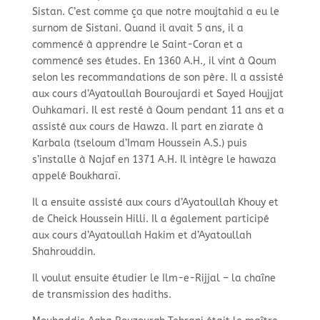
Sistan. C’est comme ça que notre moujtahid a eu le
surnom de Sistani. Quand il avait 5 ans, il a
commencé à apprendre le Saint-
Coran et a
commencé ses études. En 1360 A.H., il vint à Qoum
selon les recommandations de son père. Il a assisté
aux cours d’Ayatoullah Bouroujardi et Sayed Houjjat
Ouhkamari. Il est resté à Qoum pendant 11 ans et a
assisté aux cours de Hawza. Il part en ziarate à
Karbala (tseloum d’Imam Houssein A.S.) puis
s’installe à Najaf en 1371 A.H. Il intègre le hawaza
appelé Boukharaï.
Il a ensuite assisté aux cours d’Ayatoullah Khouy et
de Cheick Houssein Hilli. Il a également participé
aux cours d’Ayatoullah Hakim et d’Ayatoullah
Shahrouddin.
Il voulut ensuite étudier le Ilm-
e-
Rijjal – la chaîne
de transmission des hadiths.