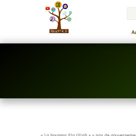
Ac
« La houqma illa lillah » = pas de gouverneme