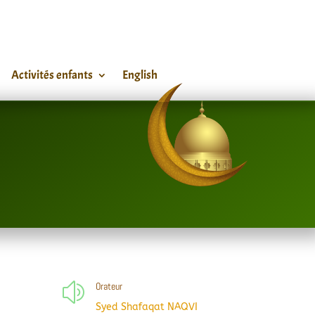
Activités enfants
English
Orateur
z
Syed Shafaqat NAQVI