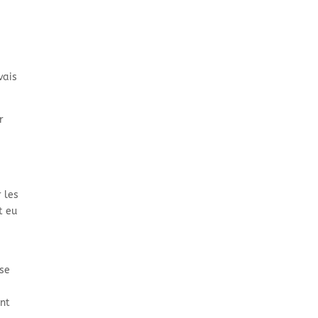
vais
r
 les
t eu
 se
ont