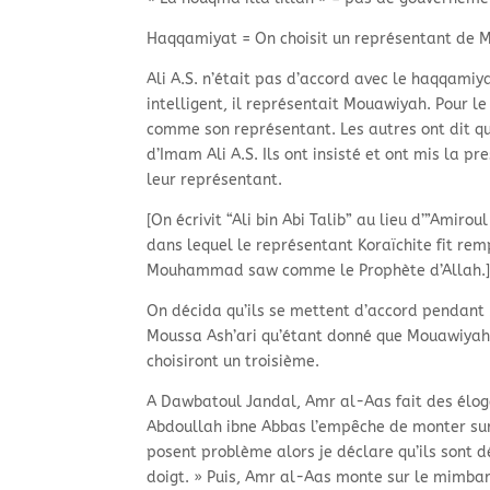
Haqqamiyat = On choisit un représentant de M
Ali A.S. n’était pas d’accord avec le haqqamiya
intelligent, il représentait Mouawiyah. Pour l
comme son représentant. Les autres ont dit qu
d’Imam Ali A.S. Ils ont insisté et ont mis la p
leur représentant.
[On écrivit “Ali bin Abi Talib” au lieu d’”Amir
dans lequel le représentant Koraïchite fit r
Mouhammad saw comme le Prophète d’Allah.
On décida qu’ils se mettent d’accord pendant 
Moussa Ash’ari qu’étant donné que Mouawiyah
choisiront un troisième.
A Dawbatoul Jandal, Amr al-Aas fait des éloge
Abdoullah ibne Abbas l’empêche de monter sur 
posent problème alors je déclare qu’ils sont 
doigt. » Puis, Amr al-Aas monte sur le mimbar 