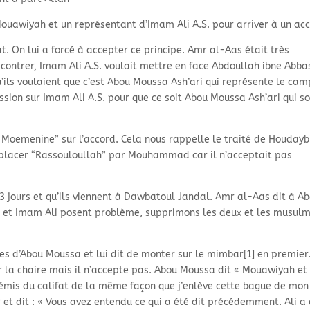
ouawiyah et un représentant d’Imam Ali A.S. pour arriver à un ac
t. On lui a forcé à accepter ce principe. Amr al-Aas était très
e contrer, Imam Ali A.S. voulait mettre en face Abdoullah ibne Abba
’ils voulaient que c’est Abou Moussa Ash’ari qui représente le cam
ression sur Imam Ali A.S. pour que ce soit Abou Moussa Ash’ari qui so
oul Moemenine” sur l’accord. Cela nous rappelle le traité de Houdayb
emplacer “Rassouloullah” par Mouhammad car il n’acceptait pas
]
3 jours et qu’ils viennent à Dawbatoul Jandal. Amr al-Aas dit à A
 et Imam Ali posent problème, supprimons les deux et les musul
s d’Abou Moussa et lui dit de monter sur le mimbar[1] en premier
la chaire mais il n’accepte pas. Abou Moussa dit « Mouawiyah et 
démis du califat de la même façon que j’enlève cette bague de mon
et dit : « Vous avez entendu ce qui a été dit précédemment. Ali a