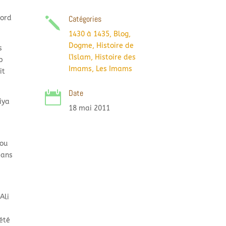
cord
Catégories
j
1430 à 1435
,
Blog
,
Dogme
,
Histoire de
s
l'Islam
,
Histoire des
p
Imams
,
Les Imams
it
Date

iya
18 mai 2011
bou
mans
.
Ali
 été