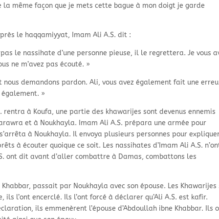
de la même façon que je mets cette bague à mon doigt je garde
près le haqqamiyyat, Imam Ali A.S. dit :
pas le nassihate d’une personne pieuse, il le regrettera. Je vous a
ous ne m’avez pas écouté. »
 et nous demandons pardon. Ali, vous avez également fait une erreu
 également. »
S. rentra à Koufa, une partie des khawarijes sont devenus ennemis
 Harawra et à Noukhayla. Imam Ali A.S. prépara une armée pour
’arrêta à Noukhayla. Il envoya plusieurs personnes pour expliquer
rêts à écouter quoique ce soit. Les nassihates d’Imam Ali A.S. n’on
A.S. ont dit avant d’aller combattre à Damas, combattons les
 Khabbar, passait par Noukhayla avec son épouse. Les Khawarijes
ls l’ont encerclé. Ils l’ont forcé à déclarer qu’Ali A.S. est kafir.
claration, ils emmenèrent l’épouse d’Abdoullah ibne Khabbar. Ils 