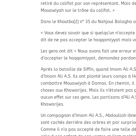
retiré du califat par son représentant. Mais 
Mouawiyah sur le trône du califat. »
Dans le Khoutbo[2] n° 35 du Nahjoul Balagha a
« Vous devez savoir que si quelqu’un n’accepte 
dit de ne pas accepter le haqqamiyyat mais v
Les gens ont dit « Nous avons fait une erreur
d’accepter le haqqamiyyat, demandez pardon
Après la bataille de Siffin, quand Imam Ali A.
d’Imam Ali A.S. Ils ont planté leurs camps à
combattre Mouawiyah à Damas. En chemin, il s
choses aux Khawarijes. Mais ils n’étaient pas p
aucun effet sur ces gens. Les partisans d’Ali 
Khawarijes.
Un compagnon d’Imam Ali A.S., Abdoullah ibne
sont cachés derrière des arbres et par surprise, i
Comme il n’a pas accepté de faire une telle dé