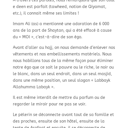
À travers ces paroles, nous remarquons que son Usul
e deen est parfait (tawheed, notion de Qiyamat,
etc.), il connait même ses limites !
Imam Ali (as) a mentionné une adoration de 6 000
ans de la part de Shaytan, qui a été effacé à cause
du « MOI », c’est-à-dire de son égo.
Avant d’aller au hajj, on nous demande d’enlever nos
vêtements et nos embellissements matériels. Nous
nous habillons tous de la même façon pour éliminer
notre égo que ce soit le pauvre ou le riche, le noir ou
le blanc, dans un seul endroit, dans un seul masjid,
dans une même position, un seul slogan « Labbayk
Allahumma Labayk ».
Il est même interdit de mettre du parfum ou de
regarder le miroir pour ne pas se voir.
Le pèlerin se déconnecte avant tout de sa famille et
des proches, ensuite de son hôtel, ensuite de la
tente de Arafaat et ensuite, il se déconnecte de