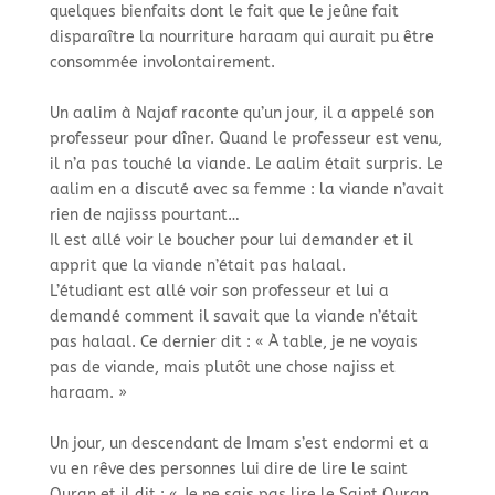
quelques bienfaits dont le fait que le jeûne fait
disparaître la nourriture haraam qui aurait pu être
consommée involontairement.​
Un aalim à Najaf raconte qu’un jour, il a appelé son
professeur pour dîner. Quand le professeur est venu,
il n’a pas touché la viande. Le aalim était surpris. Le
aalim en a discuté avec sa femme : la viande n’avait
rien de najisss pourtant… ​
Il est allé voir le boucher pour lui demander et il
apprit que la viande n’était pas halaal.​
L’étudiant est allé voir son professeur et lui a
demandé comment il savait que la viande n’était
pas halaal. Ce dernier dit : « À table, je ne voyais
pas de viande, mais plutôt une chose najiss et
haraam. »​
Un jour, un descendant de Imam s’est endormi et a
vu en rêve des personnes lui dire de lire le saint
Quran et il dit : « Je ne sais pas lire le Saint Quran