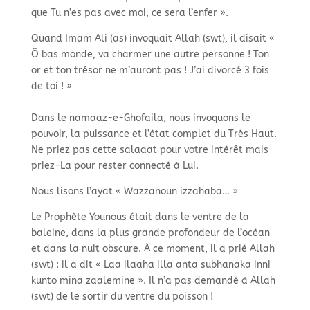
que Tu n’es pas avec moi, ce sera l’enfer ».​
Quand Imam Ali (as) invoquait Allah (swt), il disait «
Ô bas monde, va charmer une autre personne ! Ton
or et ton trésor ne m’auront pas ! J’ai divorcé 3 fois
de toi ! »​
Dans le namaaz-e-Ghofaila, nous invoquons le
pouvoir, la puissance et l’état complet du Très Haut.
Ne priez pas cette salaaat pour votre intérêt mais
priez-La pour rester connecté à Lui.​
Nous lisons l’ayat « Wazzanoun izzahaba… »​
Le Prophète Younous était dans le ventre de la
baleine, dans la plus grande profondeur de l’océan
et dans la nuit obscure. À ce moment, il a prié Allah
(swt) : il a dit « Laa ilaaha illa anta subhanaka inni
kunto mina zaalemine ». Il n’a pas demandé à Allah
(swt) de le sortir du ventre du poisson !​