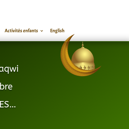
Activités enfants
English
aqwi
bre
RES…