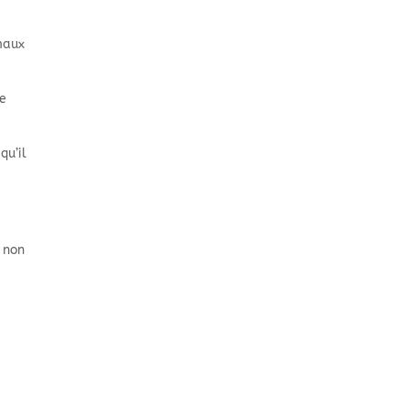
maux
le
qu’il
e
t non
s
s