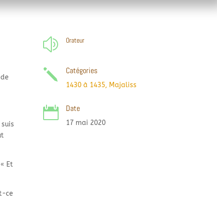
Orateur
z
Catégories
j
 de
1430 à 1435
,
Majaliss
Date

17 mai 2020
 suis
ut
 « Et
t-
ce