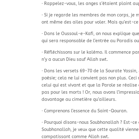
· Rappelez-
vous, les anges s’étaient plaint a
· Si je regarde les membres de mon corps, je
ont même des ailes pour voler. Mais qu’est-
ce
· Dans le Oussoul-
e-
Kafi, on nous explique que 
qui sera responsable de l’entrée au Paradis ou
· Réfléchissons sur le kalémo. Il commence par
n’y a aucun Dieu sauf Allah swt.
· Dans les versets 69-
70 de la Sourate Yassin,
poésie; cela ne lui convient pas non plus. Ceci 
celui qui est vivant et que la Parole se réalise
pas pour les morts ! Or, nous avons l’impressi
davantage au cimetière qu’ailleurs.
· Comprenons l’essence du Saint-
Qouran.
· Pourquoi disons-
nous Soubhanallah ? Est-
ce 
Soubhanallah, je veux que cette qualité vienne
compatissant comme Allah swt.