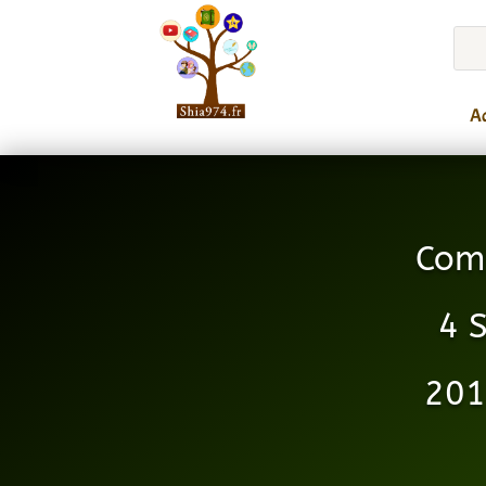
Ac
Com
4 
201