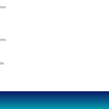
vons
vons
 de