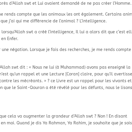
uprès d’Allah swt et Lui avaient demandé de ne pas créer l’Homme.
 me rends compte que les animaux les ont également. Certains ani
 que j’ai qui me différencie de l’animal ? L’intelligence.
lorsqu’Allah swt a créé l’intelligence, Il lui a alors dit que c’est el
 en Enfer.
 une négation. Lorsque je fais des recherches, je me rends compte 
 Allah swt dit : « Nous ne lui (à Muhammad) avons pas enseigné la
n’est qu’un rappel et une Lecture [Coran] claire, pour qu’il avertiss
 contre les mécréants. » ? ce Livre est un rappel pour les vivants e
on que le Saint-
Qouran a été révélé pour les défunts, nous le lison
que cela va augmenter la grandeur d’Allah swt ? Non ! En disant
 en moi. Quand je dis Ya Rahman, Ya Rahim, je souhaite que je soi