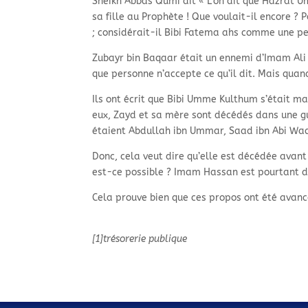
Sheikh Abbas Qumi dit « L’on dit que Hazrat U
sa fille au Prophète ! Que voulait-
il encore ? 
; considérait-
il Bibi Fatema ahs comme une pe
Zubayr bin Baqaar était un ennemi d’Imam Ali A.
que personne n’accepte ce qu’il dit. Mais quand 
Ils ont écrit que Bibi Umme Kulthum s’était m
eux, Zayd et sa mère sont décédés dans une gue
étaient Abdullah ibn Ummar, Saad ibn Abi Wa
Donc, cela veut dire qu’elle est décédée avan
est-
ce possible ? Imam Hassan est pourtant d
Cela prouve bien que ces propos ont été avan
[1]trésorerie publique