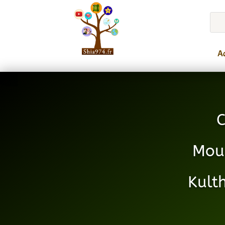
Ac
C
Mou
Kult