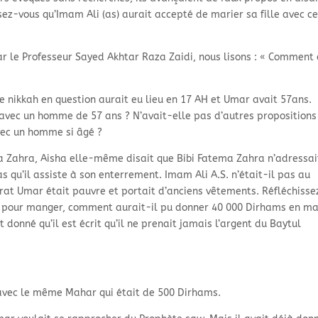
sez-
vous qu’Imam Ali (as) aurait accepté de marier sa fille avec ce
par le Professeur Sayed Akhtar Raza Zaidi, nous lisons : « Comment
 nikkah en question aurait eu lieu en 17 AH et Umar avait 57ans.
 avec un homme de 57 ans ? N’avait-
elle pas d’autres propositions
vec un homme si âgé ?
a Zahra, Aisha elle-
même disait que Bibi Fatema Zahra n’adressai
 qu’il assiste à son enterrement. Imam Ali A.S. n’était-
il pas au
azrat Umar était pauvre et portait d’anciens vêtements. Réfléchisse
nt pour manger, comment aurait-
il pu donner 40 000 Dirhams en m
t donné qu’il est écrit qu’il ne prenait jamais l’argent du Baytul
 avec le même Mahar qui était de 500 Dirhams.