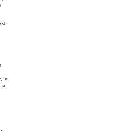
t
 est-
t
z, un
ahar