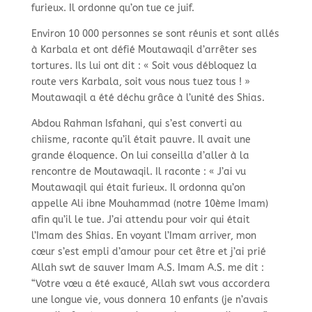
furieux. Il ordonne qu’on tue ce juif.
Environ 10 000 personnes se sont réunis et sont allés
à Karbala et ont défié Moutawaqil d’arrêter ses
tortures. Ils lui ont dit : « Soit vous débloquez la
route vers Karbala, soit vous nous tuez tous ! »
Moutawaqil a été déchu grâce à l’unité des Shias.
Abdou Rahman Isfahani, qui s’est converti au
chiisme, raconte qu’il était pauvre. Il avait une
grande éloquence. On lui conseilla d’aller à la
rencontre de Moutawaqil. Il raconte : « J’ai vu
Moutawaqil qui était furieux. Il ordonna qu’on
appelle Ali ibne Mouhammad (notre 10ème Imam)
afin qu’il le tue. J’ai attendu pour voir qui était
l’Imam des Shias. En voyant l’Imam arriver, mon
cœur s’est empli d’amour pour cet être et j’ai prié
Allah swt de sauver Imam A.S. Imam A.S. me dit :
“Votre vœu a été exaucé, Allah swt vous accordera
une longue vie, vous donnera 10 enfants (je n’avais