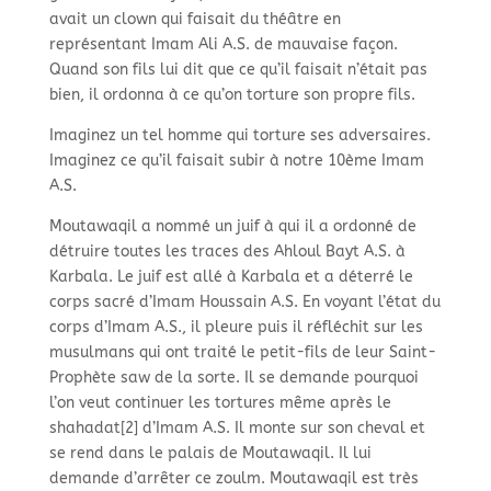
avait un clown qui faisait du théâtre en
représentant Imam Ali A.S. de mauvaise façon.
Quand son fils lui dit que ce qu’il faisait n’était pas
bien, il ordonna à ce qu’on torture son propre fils.
Imaginez un tel homme qui torture ses adversaires.
Imaginez ce qu’il faisait subir à notre 10ème Imam
A.S.
Moutawaqil a nommé un juif à qui il a ordonné de
détruire toutes les traces des Ahloul Bayt A.S. à
Karbala. Le juif est allé à Karbala et a déterré le
corps sacré d’Imam Houssain A.S. En voyant l’état du
corps d’Imam A.S., il pleure puis il réfléchit sur les
musulmans qui ont traité le petit-
fils de leur Saint-
Prophète saw de la sorte. Il se demande pourquoi
l’on veut continuer les tortures même après le
shahadat[2] d’Imam A.S. Il monte sur son cheval et
se rend dans le palais de Moutawaqil. Il lui
demande d’arrêter ce zoulm. Moutawaqil est très