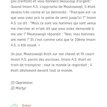
pas d’enfant) et vous donnera beaucoup d’argent.”
Quand Imam A.S. s’approcha de Moutawaqil, il était
devenu très calme et lui demanda : “Pourquoi est-
ce
que vous avez pris la peine de venir jusqu’ici ?” Imam
A.S. lui dit : “Mais ce sont vos hommes qui sont venus
me chercher et m’ont dit que vous aviez demandé à
me voir !” Moutawaqil répondit : “Non, mes hommes
ont menti !” Et c’est comme cela que le 10ème Imam
A.S. a été sauvé. »
Un jour, Moutawaqil était sur son cheval et fit courir
Imam A.S. parmi des esclaves. Imam A.S. était en
train de transpirer ; tout le monde le regardait ; il
était déshonoré devant tout le monde.
[1] Oppression
[2] Martyr
Orateur