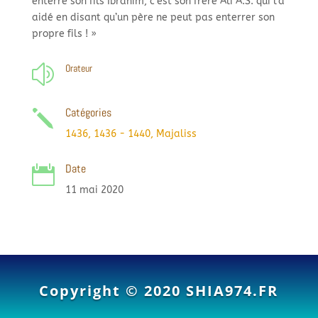
enterré son fils Ibrahim, c’est son frère Ali A.S. qui l’a
aidé en disant qu’un père ne peut pas enterrer son
propre fils ! »
Orateur
z
Catégories
j
1436
,
1436 - 1440
,
Majaliss
Date

11 mai 2020
Copyright © 2020
SHIA974.FR