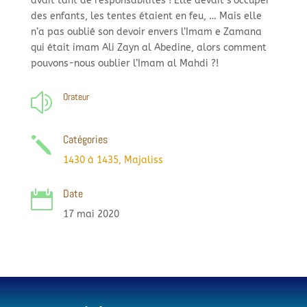
avait tant de responsabilités ! Elle devait s’occuper
des enfants, les tentes étaient en feu, … Mais elle
n’a pas oublié son devoir envers l’Imam e Zamana
qui était imam Ali Zayn al Abedine, alors comment
pouvons-
nous oublier l’Imam al Mahdi ?!
Orateur
z
Catégories
j
1430 à 1435
,
Majaliss
Date

17 mai 2020