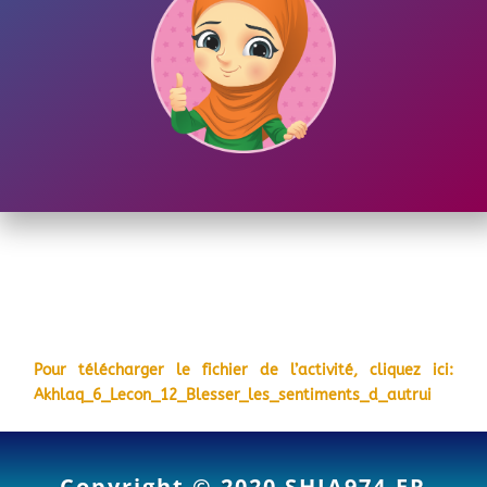
Pour télécharger le fichier de l’activité, cliquez ici:
Akhlaq_6_Lecon_12_Blesser_les_sentiments_d_autrui
Copyright © 2020
SHIA974.FR