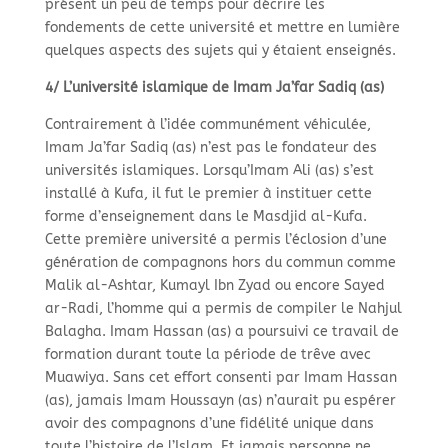
présent un peu de temps pour décrire les
fondements de cette université et mettre en lumière
quelques aspects des sujets qui y étaient enseignés.
4/ L’université islamique de Imam Ja’far Sadiq (as)
Contrairement à l’idée communément véhiculée,
Imam Ja’far Sadiq (as) n’est pas le fondateur des
universités islamiques. Lorsqu’Imam Ali (as) s’est
installé à Kufa, il fut le premier à instituer cette
forme d’enseignement dans le Masdjid al-
Kufa.
Cette première université a permis l’éclosion d’une
génération de compagnons hors du commun comme
Malik al-
Ashtar, Kumayl Ibn Zyad ou encore Sayed
ar-
Radi, l’homme qui a permis de compiler le Nahjul
Balagha. Imam Hassan (as) a poursuivi ce travail de
formation durant toute la période de trêve avec
Muawiya. Sans cet effort consenti par Imam Hassan
(as), jamais Imam Houssayn (as) n’aurait pu espérer
avoir des compagnons d’une fidélité unique dans
toute l’histoire de l’Islam. Et jamais personne ne