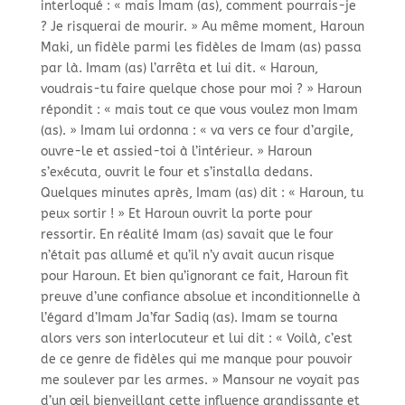
interloqué : « mais Imam (as), comment pourrais-
je
? Je risquerai de mourir. » Au même moment, Haroun
Maki, un fidèle parmi les fidèles de Imam (as) passa
par là. Imam (as) l’arrêta et lui dit. « Haroun,
voudrais-
tu faire quelque chose pour moi ? » Haroun
répondit : « mais tout ce que vous voulez mon Imam
(as). » Imam lui ordonna : « va vers ce four d’argile,
ouvre-
le et assied-
toi à l’intérieur. » Haroun
s’exécuta, ouvrit le four et s’installa dedans.
Quelques minutes après, Imam (as) dit : « Haroun, tu
peux sortir ! » Et Haroun ouvrit la porte pour
ressortir. En réalité Imam (as) savait que le four
n’était pas allumé et qu’il n’y avait aucun risque
pour Haroun. Et bien qu’ignorant ce fait, Haroun fit
preuve d’une confiance absolue et inconditionnelle à
l’égard d’Imam Ja’far Sadiq (as). Imam se tourna
alors vers son interlocuteur et lui dit : « Voilà, c’est
de ce genre de fidèles qui me manque pour pouvoir
me soulever par les armes. » Mansour ne voyait pas
d’un œil bienveillant cette influence grandissante et