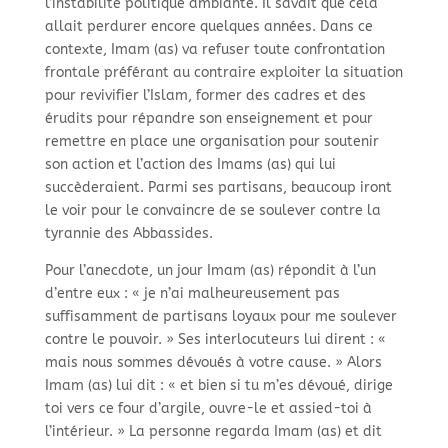
l’instabilité politique ambiante. Il savait que cela
allait perdurer encore quelques années. Dans ce
contexte, Imam (as) va refuser toute confrontation
frontale préférant au contraire exploiter la situation
pour revivifier l’Islam, former des cadres et des
érudits pour répandre son enseignement et pour
remettre en place une organisation pour soutenir
son action et l’action des Imams (as) qui lui
succèderaient. Parmi ses partisans, beaucoup iront
le voir pour le convaincre de se soulever contre la
tyrannie des Abbassides.
Pour l’anecdote, un jour Imam (as) répondit à l’un
d’entre eux : « je n’ai malheureusement pas
suffisamment de partisans loyaux pour me soulever
contre le pouvoir. » Ses interlocuteurs lui dirent : «
mais nous sommes dévoués à votre cause. » Alors
Imam (as) lui dit : « et bien si tu m’es dévoué, dirige
toi vers ce four d’argile, ouvre-
le et assied-
toi à
l’intérieur. » La personne regarda Imam (as) et dit