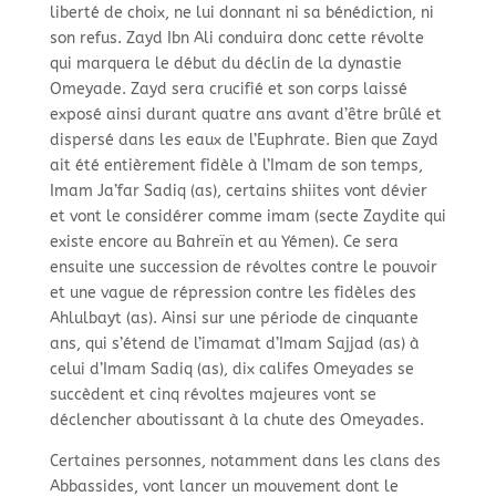
liberté de choix, ne lui donnant ni sa bénédiction, ni
son refus. Zayd Ibn Ali conduira donc cette révolte
qui marquera le début du déclin de la dynastie
Omeyade. Zayd sera crucifié et son corps laissé
exposé ainsi durant quatre ans avant d’être brûlé et
dispersé dans les eaux de l’Euphrate. Bien que Zayd
ait été entièrement fidèle à l’Imam de son temps,
Imam Ja’far Sadiq (as), certains shiites vont dévier
et vont le considérer comme imam (secte Zaydite qui
existe encore au Bahreïn et au Yémen). Ce sera
ensuite une succession de révoltes contre le pouvoir
et une vague de répression contre les fidèles des
Ahlulbayt (as). Ainsi sur une période de cinquante
ans, qui s’étend de l’imamat d’Imam Sajjad (as) à
celui d’Imam Sadiq (as), dix califes Omeyades se
succèdent et cinq révoltes majeures vont se
déclencher aboutissant à la chute des Omeyades.
Certaines personnes, notamment dans les clans des
Abbassides, vont lancer un mouvement dont le