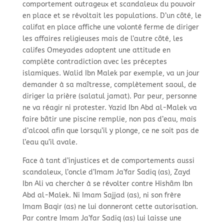
comportement outrageux et scandaleux du pouvoir
en place et se révoltait les populations. D’un côté, le
califat en place affiche une volonté ferme de diriger
les affaires religieuses mais de l’autre côté, les
califes Omeyades adoptent une attitude en
complète contradiction avec les préceptes
islamiques. Walid Ibn Malek par exemple, va un jour
demander à sa maîtresse, complètement saoul, de
diriger la prière (salatul jamat). Par peur, personne
ne va réagir ni protester. Yazid Ibn Abd al-
Malek va
faire bâtir une piscine remplie, non pas d’eau, mais
d’alcool afin que lorsqu’il y plonge, ce ne soit pas de
l’eau qu’il avale.
Face à tant d’injustices et de comportements aussi
scandaleux, l’oncle d’Imam Ja’far Sadiq (as), Zayd
Ibn Ali va chercher à se révolter contre Hishâm Ibn
Abd al-
Malek. Ni Imam Sajjad (as), ni son frère
Imam Baqir (as) ne lui donneront cette autorisation.
Par contre Imam Ja’far Sadiq (as) lui laisse une