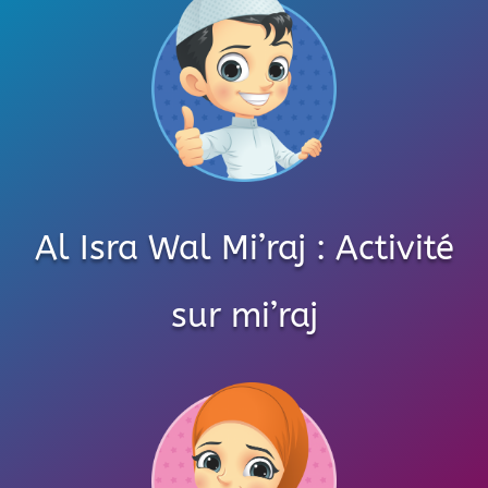
Al Isra Wal Mi’raj : Activité
sur mi’raj