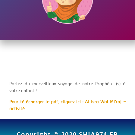
Parlez du merveilleux voyage de notre Prophète (s) à
votre enfant !
Pour télécharger le pdf, cliquez ici : Al Isra Wal Mi’raj –
activité
Copyright © 2020
SHIA974.FR