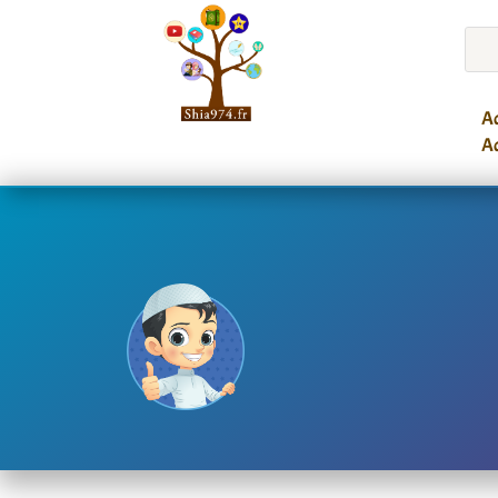
Ac
Ac