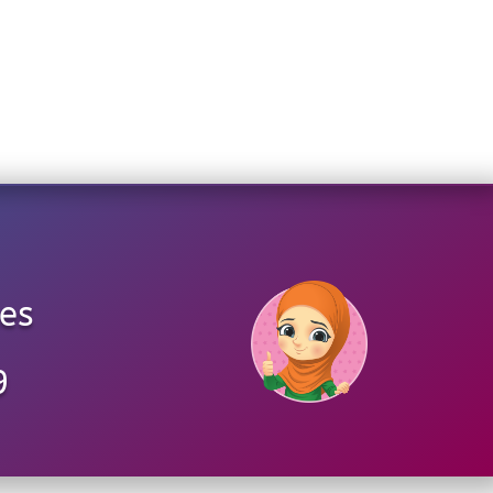
les
9