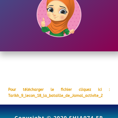
Pour télécharger le fichier cliquez ici :
Tarikh_9_lecon_18_la_bataille_de_Jamal_activite_2
Copyright © 2020
SHIA974.FR