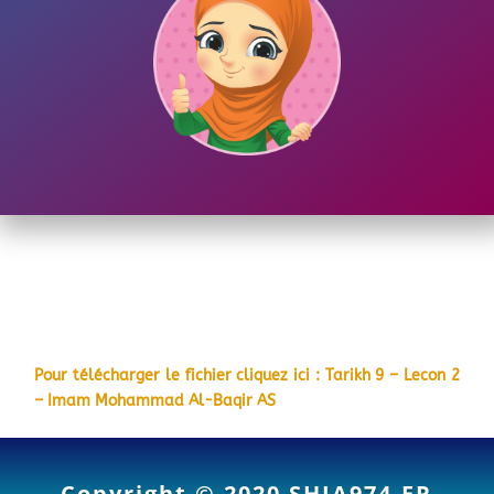
Pour télécharger le fichier cliquez ici : Tarikh 9 – Lecon 2
– Imam Mohammad Al-Baqir AS
Copyright © 2020
SHIA974.FR