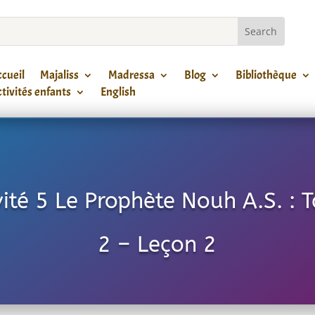
cueil
Majaliss
Madressa
Blog
Bibliothèque
tivités enfants
English
vité 5 Le Prophète Nouh A.S. : T
2 – Leçon 2