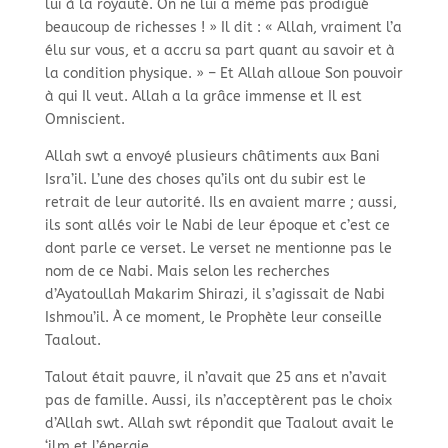
lui à la royauté. On ne lui a même pas prodigué
beaucoup de richesses ! » Il dit : « Allah, vraiment l’a
élu sur vous, et a accru sa part quant au savoir et à
la condition physique. » – Et Allah alloue Son pouvoir
à qui Il veut. Allah a la grâce immense et Il est
Omniscient.
Allah swt a envoyé plusieurs châtiments aux Bani
Isra’il. L’une des choses qu’ils ont du subir est le
retrait de leur autorité. Ils en avaient marre ; aussi,
ils sont allés voir le Nabi de leur époque et c’est ce
dont parle ce verset. Le verset ne mentionne pas le
nom de ce Nabi. Mais selon les recherches
d’Ayatoullah Makarim Shirazi, il s’agissait de Nabi
Ishmou’il. À ce moment, le Prophète leur conseille
Taalout.
Talout était pauvre, il n’avait que 25 ans et n’avait
pas de famille. Aussi, ils n’acceptèrent pas le choix
d’Allah swt. Allah swt répondit que Taalout avait le
‘ilm et l’énergie.